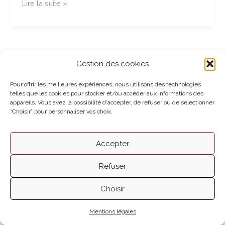
Luxembourg
Lire la suite »
Art
Prize
Plan du site
⎮
Mentions légales
Gestion des cookies
Copyright © 2026 WALTER Rosie
Pour offrir les meilleures expériences, nous utilisons des technologies
telles que les cookies pour stocker et/ou accéder aux informations des
appareils. Vous avez la possibilité d'accepter, de refuser ou de sélectionner
“Choisir” pour personnaliser vos choix.
Accepter
Refuser
Choisir
Mentions légales