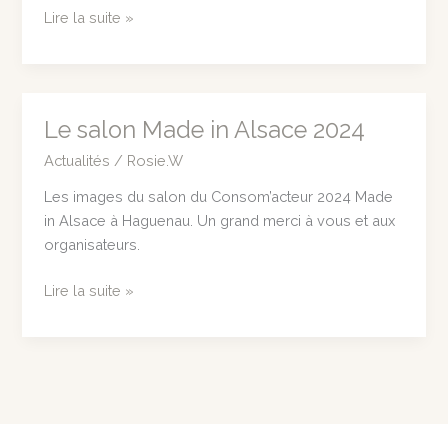
Le
Lire la suite »
Festival
des
Sorcières
2025
Le salon Made in Alsace 2024
Actualités
/
Rosie.W
Les images du salon du Consom’acteur 2024 Made
in Alsace à Haguenau. Un grand merci à vous et aux
organisateurs.
Le
Lire la suite »
salon
Made
in
Alsace
2024